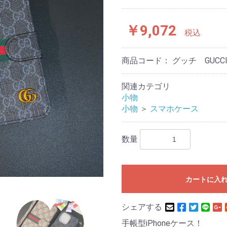
￥9,072
税込
商品コード：
グッチ GUC
関連カテゴリ
小物
小物
＞
スマホケース
数量
カートに入
シェアする
手帳型iPhoneケース！