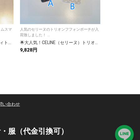
ラムスマ
人気のセリーヌのトリオンフフォンポーチが入
大人気のDIOR シ
荷致しました！ ...
ホケースで...
iPhoneケース高級感溢れるルイヴィトン風 モノグラム スマホケース 2色入 📱
🌟大人気！CELINE（セリーヌ）トリオンフ フォンポーチ モバイルショルダーポーチ ショルダーバッグ 男女兼用🌟
9,828円
7,500円
問い合わせ
時計・服（代金引換可）