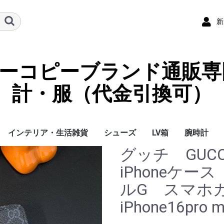
新
ーパーコピーブランド通販専
計・服（代金引換可）
インテリア・生活雑貨
シューズ
LV箱
腕時計
グッチ GU
イ
チ
ケース
ラス・アイウェ
サリー
ー/スカーフ
チャーム
ストラップ
（コイン）ケー
ース
クセサリー
寝具
ブランケット
カーペット絨毯
クッションカバー/ク
小物入れ収納ボックス
バスタオル
QRコード
LOUIS VUITTON
CHANEL
HERMES
GUCCI
DIOR
FENDI
LINEID：0109shop
レディース/女性用
メンズ/男性用
Gucci
Chanel
Omega
Rolex
Cartier
Chanel
iPhoneケ
ッション
ルG スマホカバ
iPhone16pro