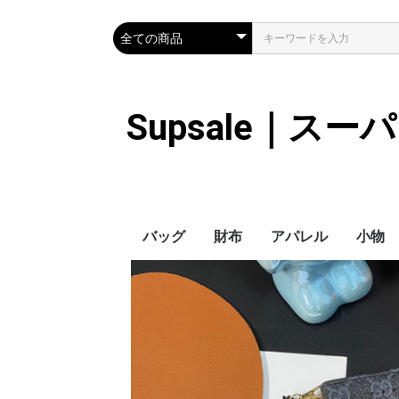
Supsale｜ス
バッグ
財布
アパレル
小物
Hermes
LOUIS VUITTON
Chanel
Loewe
Celine
Dior
Gucci
Fendi
Prada
Balenciaga
MiuMiu
HERMES
CHANEL
LOUIS VUITTON
Celine
YSL
Miu Miu
Prada
Gucci
Fendi
ハイブランド
Supreme
Miu Miu
アウター
LOUIS VUITTON
MONCLER
Adidas
THE NORTH FACE
CHANEL
𝗖𝗔𝗡𝗔𝗗𝗔 𝗚𝗢𝗢𝗦𝗘
DIOR
GUCCI
VERSACE
BALENCIAGA
FENDI
子供服切れ
ぼうし
ネクタ
ハンカ
スマホ
サング
アクセ
マフラ
傘
バッグ
バッグ
カード
キーケ
時計
ヘアア
ア
ス