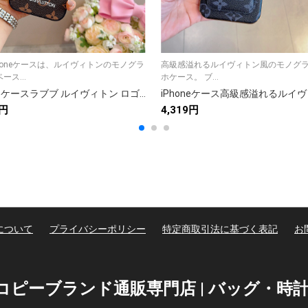
honeケースは、ルイヴィトンのモノグラ
高級感溢れるルイヴィトン風のモノグ
ース...
ホケース。 ブ...
iPhoneケースラブブ ルイヴィトン ロゴ デザイン iPhoneケース 2色入 🐰
4円
4,319円
について
プライバシーポリシー
特定商取引法に基づく表記
お
パーコピーブランド通販専門店 | バッグ・