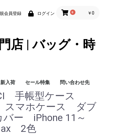
0
￥0
規会員登録
ログイン
門店 | バッグ・時
新入荷
セール特集
問い合わせ先
CCI 手帳型ケース
問い合わせ先
ース スマホケース ダブ
ー iPhone 11～
 max 2色