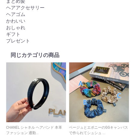
まとめ髪
ヘアアクセサリー
ヘアゴム
かわいい
おしゃれ
ギフト
プレゼント
同じカテゴリの商品
CHANEL シャネル ヘアバンド 本革
ベージュとエボニーのGGキャンバス
M
ファッション 通勤...
で作られてシュシュ ...
ド