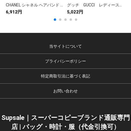
CHANEL シャネル ヘアバンド 本革 ファッション 通勤 全3色
グッチ GUCCI レディース GGキャンバスシュシュ ヘアゴム おしゃれ ヘアアレンジ カジュアル
6,912円
5,022円
6
当サイトについて
プライバシーポリシー
特定商取引法に基づく表記
お問い合わせ
Supsale｜スーパーコピーブランド通販専門
店 | バッグ・時計・服（代金引換可）