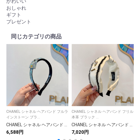
かわいい
おしゃれ
ギフト
プレゼント
同じカテゴリの商品
CHANEL シャネル ヘアバンド フルラ
CHANEL シャネル ヘアバンド フリル
C
インストーン ブラ...
本革 ブラック ...
ヘ
CHANEL シャネル ヘアバンド フルラインストーン ブラック
CHANEL シャネル ヘアバンド フリル 本革 ブランド ブラック ベージュ クラシック 100%本革 ミニパール ヘアアクセサリー ブラック 他2色展開
6,588円
7,020円
7