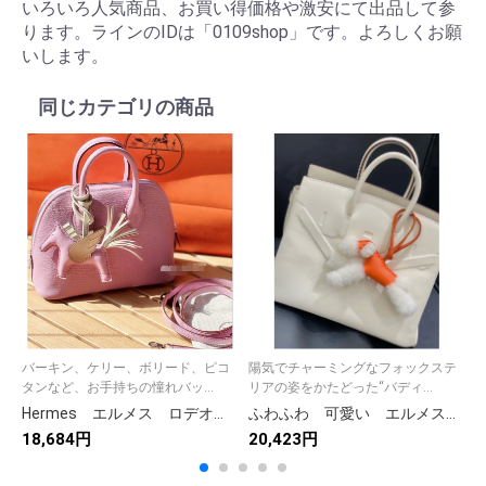
いろいろ人気商品、お買い得価格や激安にて出品して参
ります。ラインのIDは「0109shop」です。よろしくお願
いします。
同じカテゴリの商品
バーキン、ケリー、ボリード、ピコ
陽気でチャーミングなフォックステ
タンなど、お手持ちの憧れバッ...
リアの姿をかたどった“バディ...
Hermes エルメス ロデオ ペガサス PM タッチ チャーム アニオン×コットン アクセサリー
ふわふわ 可愛い エルメス バッグチャーム Hermes バディ Buny アクセサリー 21色 犬ちゃん
18,684円
20,423円
1