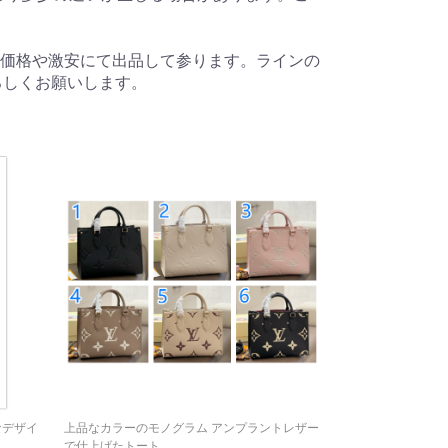
価格や激安にて出品して参ります。ラインの
。よろしくお願いします。
なデザイ
上品なカラーのモノグラム アンプラントレザー
必需品をスタイリ
で仕上げたトート...
ンドのスリングバッ.