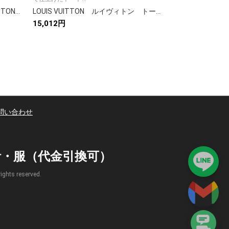
ルイヴィトン バッグ LOUIS VUITTON 可愛い ネヴァーフルMM/GM オシャレ トートバッグ ダミエ アズール ポーチ付き
LOUIS VUITTON ルイヴィトン トートバッグ オンザゴーPM 6色 ハンドバッグ ショルダーバッグ モノグラム レディースバッグ
15,012円
14,580円
問い合わせ
時計・服（代金引換可）
s reserved.