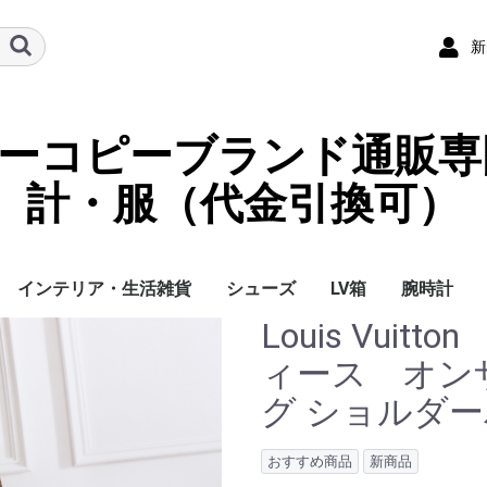
新
ーパーコピーブランド通販専
計・服（代金引換可）
インテリア・生活雑貨
シューズ
LV箱
腕時計
Louis Vui
イ
チ
ケース
ラス・アイウェ
サリー
ー/スカーフ
チャーム
ストラップ
（コイン）ケー
ース
クセサリー
寝具
ブランケット
カーペット絨毯
クッションカバー/ク
小物入れ収納ボックス
バスタオル
QRコード
LOUIS VUITTON
CHANEL
HERMES
GUCCI
DIOR
FENDI
LINEID：0109shop
レディース/女性用
メンズ/男性用
Gucci
Chanel
Omega
Rolex
Cartier
Chanel
ィース オンザ
ッション
グ ショルダ
おすすめ商品
新商品