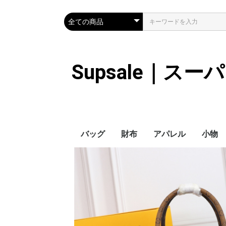
Supsale｜ス
バッグ
財布
アパレル
小物
Hermes
LOUIS VUITTON
Chanel
Loewe
Celine
Dior
Gucci
Fendi
Prada
Balenciaga
MiuMiu
HERMES
CHANEL
LOUIS VUITTON
Celine
YSL
Miu Miu
Prada
Gucci
Fendi
ハイブランド
Supreme
Miu Miu
アウター
LOUIS VUITTON
MONCLER
Adidas
THE NORTH FACE
CHANEL
𝗖𝗔𝗡𝗔𝗗𝗔 𝗚𝗢𝗢𝗦𝗘
DIOR
GUCCI
VERSACE
BALENCIAGA
FENDI
子供服切れ
ぼうし
ネクタ
ハンカ
スマホ
サング
アクセ
マフラ
傘
バッグ
バッグ
カード
キーケ
時計
手袋
ヘアア
ア
ス