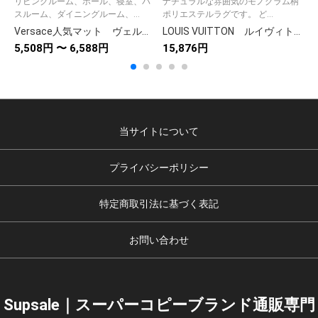
リビングルーム、ホール、寝室、バ
ナチュラルな雰囲気のモノグラム柄
スルーム、ダイニングルーム、...
ポリエステルラグです。 ど...
Versace人気マット ヴェルサーチカーペット/絨毯長方形 キッチンマット/トイレマット ベッドルーム浴室オフィス 新居マット
LOUIS VUITTON ルイヴィトン カーペット モノグラム柄 ロゴ カーペットカバー ラグ マット
5,508円 〜 6,588円
15,876円
5
当サイトについて
プライバシーポリシー
特定商取引法に基づく表記
お問い合わせ
Supsale｜スーパーコピーブランド通販専門