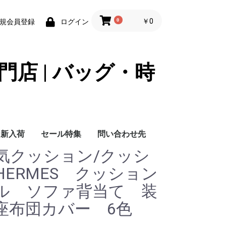
0
￥0
規会員登録
ログイン
門店 | バッグ・時
新入荷
セール特集
問い合わせ先
気クッション/クッシ
問い合わせ先
ERMES クッション
ル ソファ背当て 装
座布団カバー 6色