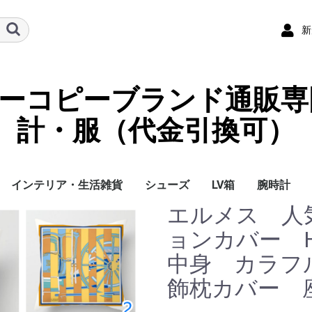
新
ーパーコピーブランド通販専
計・服（代金引換可）
インテリア・生活雑貨
シューズ
LV箱
腕時計
エルメス 人
イ
チ
ケース
ラス・アイウェ
サリー
ー/スカーフ
チャーム
ストラップ
（コイン）ケー
ース
クセサリー
寝具
ブランケット
カーペット絨毯
クッションカバー/ク
小物入れ収納ボックス
バスタオル
QRコード
LOUIS VUITTON
CHANEL
HERMES
GUCCI
DIOR
FENDI
LINEID：0109shop
レディース/女性用
メンズ/男性用
Gucci
Chanel
Omega
Rolex
Cartier
Chanel
ョンカバー H
ッション
中身 カラフ
飾枕カバー 