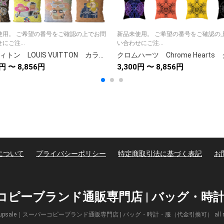
使用。 ご希望の番号をご確認の上でお問
新品未使用。 ご希望の番号をご確認の
にご注...
い合わせにご注...
ルイヴィトン LOUIS VUITTON カラフル クッションカバー/クッション ブランド抱き枕 カバー リネン/ベルベット クッションカバー ロゴ モノグラム
0円 〜 8,856円
3,300円 〜 8,856円
について
プライバシーポリシー
特定商取引法に基づく表記
お
パーコピーブランド通販専門店 | バッグ・
(c) Supsale｜スーパーコピーブランド通販専門店 | バッグ・時計・服（代金引換可） all right