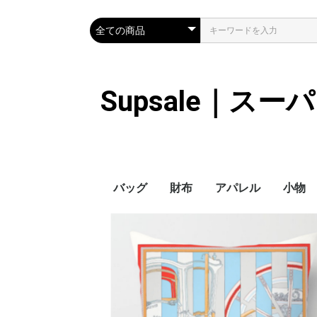
Supsale｜ス
バッグ
財布
アパレル
小物
Hermes
LOUIS VUITTON
Chanel
Loewe
Celine
Dior
Gucci
Fendi
Prada
Balenciaga
MiuMiu
HERMES
CHANEL
LOUIS VUITTON
Celine
YSL
Miu Miu
Prada
Gucci
Fendi
ハイブランド
Supreme
Miu Miu
アウター
LOUIS VUITTON
MONCLER
Adidas
THE NORTH FACE
CHANEL
𝗖𝗔𝗡𝗔𝗗𝗔 𝗚𝗢𝗢𝗦𝗘
DIOR
GUCCI
VERSACE
BALENCIAGA
FENDI
子供服切れ
ぼうし
ネクタ
ハンカ
スマホ
サング
アクセ
マフラ
傘
バッグ
バッグ
カード
キーケ
時計
ヘアア
ア
ス