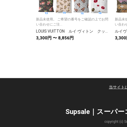
新品未使用。 ご希望の番号をご確認の上でお問
新品未
い合わせにご注...
い合わせ
LOUIS VUITTON ルイ·ヴィトン クッションカバー/クッション ブランド抱き枕 クッション中材あり 綺麗なカバー 可愛い リネンベルベット 花柄/クマ柄 モノグラム
3,300円 〜 8,856円
3,30
当サイト
Supsale｜スー
copyright 