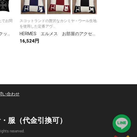
上でお問
スコットランドの贅沢なカシミヤ・ウール生地
新品未使用。 ご希
を使用した定番アヴ...
い合わせにご注...
クロムハーツ Chrome Hearts クッションカバー クッション 中身あり カバーリネン ベルベット ソファークッションインテリア 13色
HERMES エルメス お部屋のアクセントに♪クッション アヴァロン Avalon Navy Cushion Hチェック柄 抱き枕カバー まくら座布 団カバー 9色入れ
16,524円
3,300円 〜 8,8
問い合わせ
時計・服（代金引換可）
s reserved.