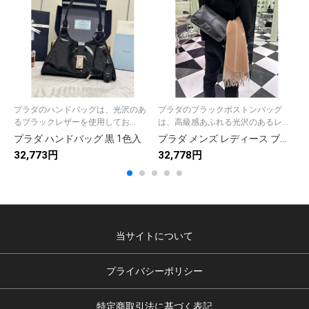
プラダのハンドバッグは、光沢のあ
プラダのブラックボストンバッグ
るブラックレザーを使用してお...
は、高級感あふれる光沢のあるレ...
プラダ ハンドバッグ 黒 1色入
プラダ メンズ レディース ブラック ボストンバッグ 1色入
32,773円
32,778円
3
当サイトについて
プライバシーポリシー
特定商取引法に基づく表記