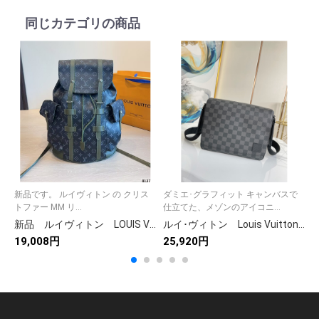
同じカテゴリの商品
新品です。 ルイヴィトン の クリス
ダミエ･グラフィット キャンバスで
ル
トファー MM リ...
仕立てた、メゾンのアイコニ...
2
新品 ルイヴィトン LOUIS VUITTON クリストファー MM リュックサック バックパック フォールコレクション メンズバッグ
ルイ･ヴィトン Louis Vuitton ショルダーバッグ メンズ ディストリクトPM NV3 ダミエ・グラフィット ブラック
19,008円
25,920円
1